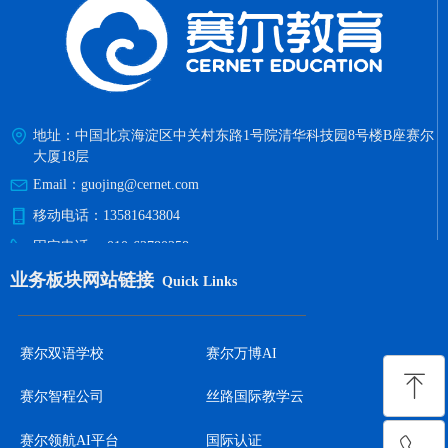
地址：
中国北京海淀区中关村东路1号院清华科技园8号楼B座赛尔
大厦18层
Email：
guojing@cernet.com
移动电话：
13581643804
固定电话：
010-62780258
业务板块网站链接
Quick Links
赛尔双语学校
赛尔万博AI
ꁸ
赛尔智程公司
丝路国际教学云
赛尔领航AI平台
国际认证
回到顶部